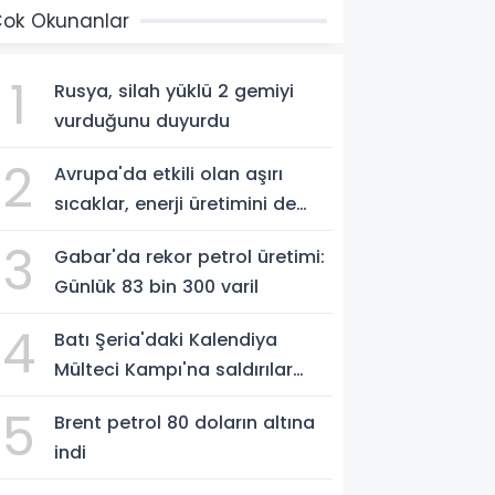
ok Okunanlar
1
Rusya, silah yüklü 2 gemiyi
vurduğunu duyurdu
2
Avrupa'da etkili olan aşırı
sıcaklar, enerji üretimini de
vurdu
3
Gabar'da rekor petrol üretimi:
Günlük 83 bin 300 varil
4
Batı Şeria'daki Kalendiya
Mülteci Kampı'na saldırılar
ikinci gününde
5
Brent petrol 80 doların altına
indi