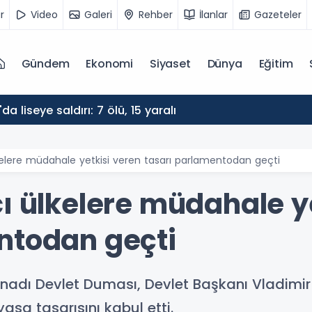
r
Video
Galeri
Rehber
İlanlar
Gazeteler
Gündem
Ekonomi
Siyaset
Dünya
Eğitim
da liseye saldırı: 7 ölü, 15 yaralı
kelere müdahale yetkisi veren tasarı parlamentodan geçti
ı ülkelere müdahale y
ntodan geçti
adı Devlet Duması, Devlet Başkanı Vladimir 
asa tasarısını kabul etti.