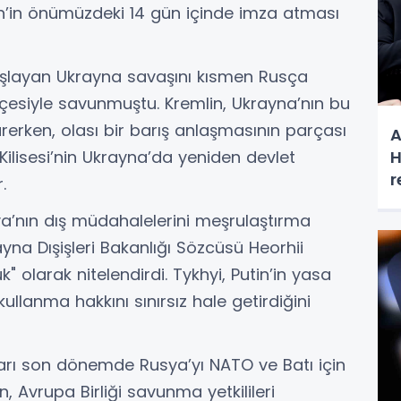
in’in önümüzdeki 14 gün içinde imza atması
aşlayan Ukrayna savaşını kısmen Rusça
esiyle savunmuştu. Kremlin, Ukrayna’nın bu
ri sürerken, olası bir barış anlaşmasının parçası
A
H
Kilisesi’nin Ukrayna’da yeniden devlet
r
.
a’nın dış müdahalelerini meşrulaştırma
ayna Dışişleri Bakanlığı Sözcüsü Heorhii
k" olarak nitelendirdi. Tykhyi, Putin’in yasa
kullanma hakkını sınırsız hale getirdiğini
ları son dönemde Rusya’yı NATO ve Batı için
 Avrupa Birliği savunma yetkilileri