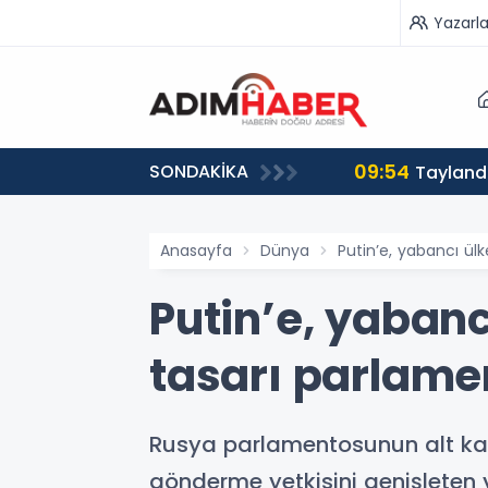
Yazarla
09:54
SONDAKİKA
Tayland'
Anasayfa
Dünya
Putin’e, yabancı ül
Putin’e, yabanc
tasarı parlame
Rusya parlamentosunun alt kan
gönderme yetkisini genişleten y