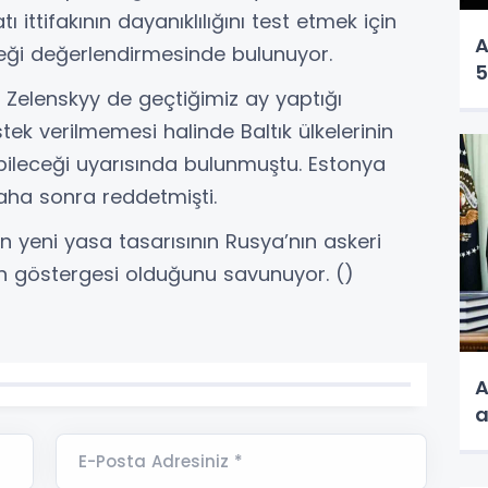
ı ittifakının dayanıklılığını test etmek için
A
eği değerlendirmesinde bulunuyor.
5
Zelenskyy de geçtiğimiz ay yaptığı
ek verilmemesi halinde Baltık ülkelerinin
bileceği uyarısında bulunmuştu. Estonya
aha sonra reddetmişti.
n yeni yasa tasarısının Rusya’nın askeri
inin göstergesi olduğunu savunuyor. ()
A
a
E-Posta Adresiniz *