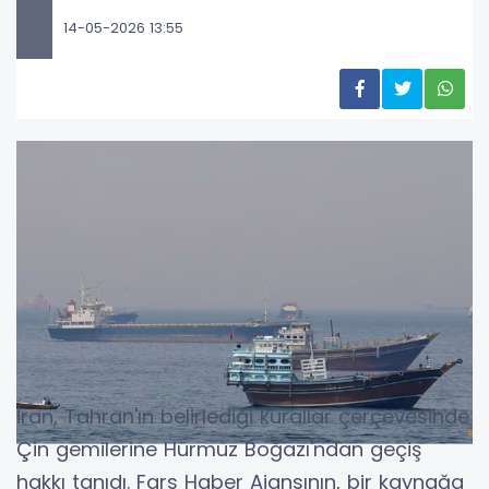
14-05-2026 13:55
İran, Tahran'ın belirlediği kurallar çerçevesinde
Çin gemilerine Hürmüz Boğazı'ndan geçiş
hakkı tanıdı. Fars Haber Ajansının, bir kaynağa