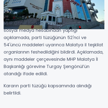
MHP Genel Başkan Yardımcısı Semih Yalçın,
sosyal medya hesabından yaptığı
açıklamada, parti tüzüğünün 52'nci ve
54'üncü maddeleri uyarınca Malatya il teşkilat
organlarının feshedildiğini bildirdi. Açıklamada,
aynı maddeler çerçevesinde MHP Malatya İl
Başkanlığı görevine Turgay Şengönül’ün
atandığı ifade edildi.
Kararın parti tüzüğü kapsamında alındığı
belirtildi.