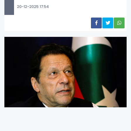
20-12-2025 17:54
Eski Pakistan Başbakanı İmran Han ve eşi
Büşra Bibi'nin 2021'deki resmi ziyaret sırasında
Suudi Arabistan Veliaht Prensi Muhammed bin