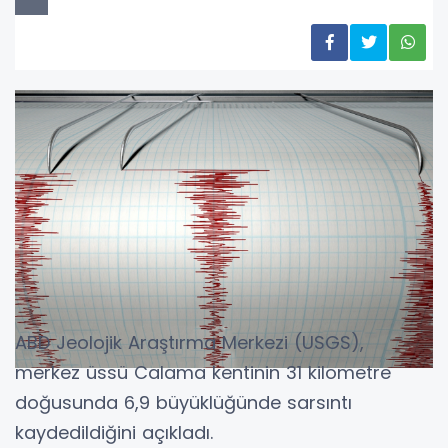
ABD Jeolojik Araştırma Merkezi (USGS),
merkez üssü Calama kentinin 31 kilometre
doğusunda 6,9 büyüklüğünde sarsıntı
kaydedildiğini açıkladı.