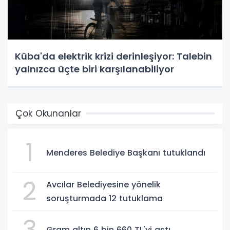
Küba'da elektrik krizi derinleşiyor: Talebin
yalnızca üçte biri karşılanabiliyor
Çok Okunanlar
1
Menderes Belediye Başkanı tutuklandı
2
Avcılar Belediyesine yönelik
soruşturmada 12 tutuklama
3
Gram altın 6 bin 660 TL'yi aştı