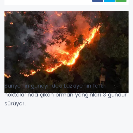
Suriye'nin güneyindeki Lazkiye'nin farklı
noktalarında çıkan orman yangınları 3 gündür
sürüyor.
Kastal Maaf'taki yangına müdahale eden
itfaiyeci erleri, şiddetli rüzgârın etkisiyle