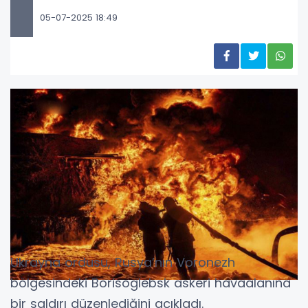
05-07-2025 18:49
Ukrayna ordusu, Rusya’nın Voronezh
bölgesindeki Borisoglebsk askeri havaalanına
bir saldırı düzenlediğini açıkladı.