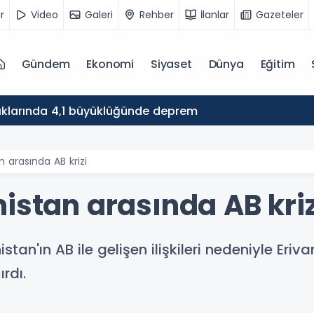
r
Video
Galeri
Rehber
İlanlar
Gazeteler
Gündem
Ekonomi
Siyaset
Dünya
Eğitim
ıklarında 4,1 büyüklüğünde deprem
 arasında AB krizi
istan arasında AB kriz
stan'ın AB ile gelişen ilişkileri nedeniyle Eriv
rdı.