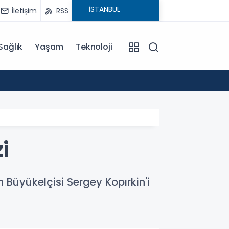
İletişim
RSS
Sağlık
Yaşam
Teknoloji
21:20
FETÖ h
i
an Büyükelçisi Sergey Kopırkin'i