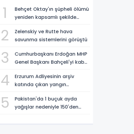
1
Behçet Oktay'ın şüpheli ölümü
yeniden kapsamlı şekilde
incelenecek
2
Zelenskiy ve Rutte hava
savunma sistemlerini görüştü
3
Cumhurbaşkanı Erdoğan MHP
Genel Başkanı Bahçeli'yi kabul
etti
4
Erzurum Adliyesinin arşiv
katında çıkan yangın
söndürüldü
5
Pakistan'da 1 buçuk ayda
yağışlar nedeniyle 150'den
fazla can kaybı