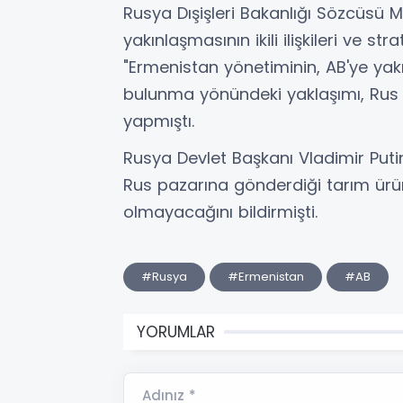
Rusya Dışişleri Bakanlığı Sözcüsü M
yakınlaşmasının ikili ilişkileri ve stra
"Ermenistan yönetiminin, AB'ye ya
bulunma yönündeki yaklaşımı, Rus t
yapmıştı.
Rusya Devlet Başkanı Vladimir Puti
Rus pazarına gönderdiği tarım ürünl
olmayacağını bildirmişti.
#Rusya
#Ermenistan
#AB
YORUMLAR
Adınız *