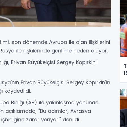
mi, son dönemde Avrupa ile olan ilişkilerini
sya ile ilişkilerinde gerilime neden oluyor.
ğı, Erivan Büyükelçisi Sergey Kopırkin'i
T
1
ya'nın Erivan Büyükelçisi Sergey Kopırkin'in
ı kaydedildi.
pa Birliği (AB) ile yakınlaşma yönünde
tilen açıklamada, "Bu adımlar, Avrasya
birliğine zarar veriyor." denildi.