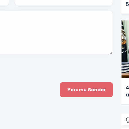
5
A
a
Ç