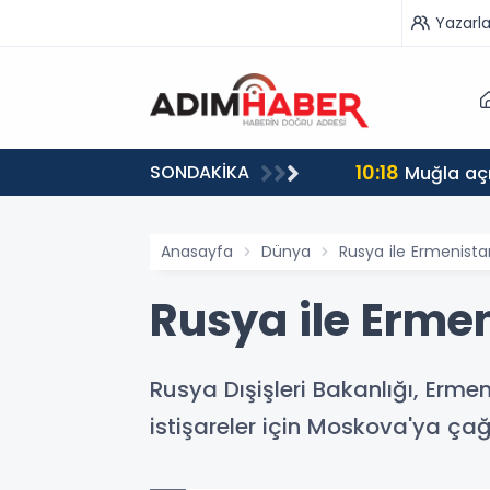
Yazarla
10:18
SONDAKİKA
ndı
Muğla aç
Anasayfa
Dünya
Rusya ile Ermenistan
Rusya ile Ermen
Rusya Dışişleri Bakanlığı, Ermeni
istişareler için Moskova'ya çağı