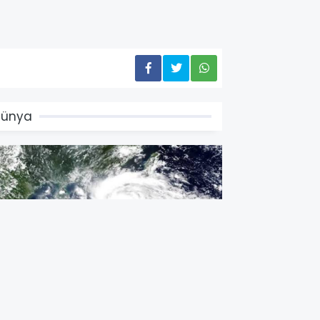
Dünya
in'de Dolphin Tayfunu endişesi: