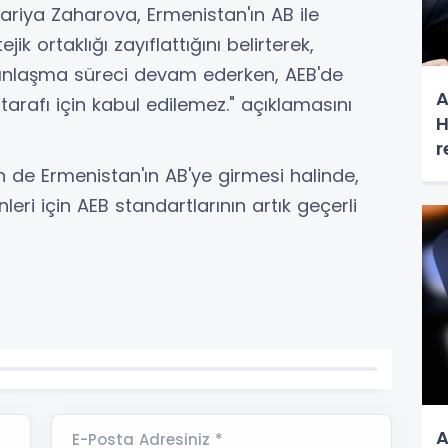
ariya Zaharova, Ermenistan'ın AB ile
tejik ortaklığı zayıflattığını belirterek,
kınlaşma süreci devam ederken, AEB'de
A
arafı için kabul edilemez." açıklamasını
H
r
n de Ermenistan'ın AB'ye girmesi halinde,
eri için AEB standartlarının artık geçerli
A
E-Posta Adresiniz *