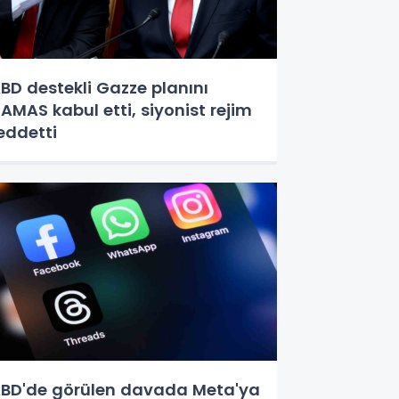
BD destekli Gazze planını
AMAS kabul etti, siyonist rejim
eddetti
BD'de görülen davada Meta'ya