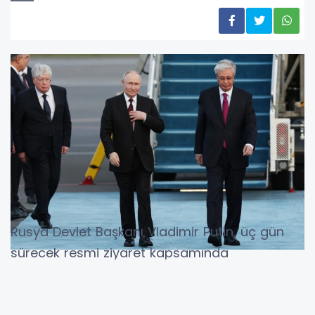
Rusya Devlet Başkanı Vladimir Putin, üç gün
sürecek resmi ziyaret kapsamında
Kazakistan'ın başkenti Astana'ya geldi.
Putin'i taşıyan uçak, Nursultan Nazarbayev