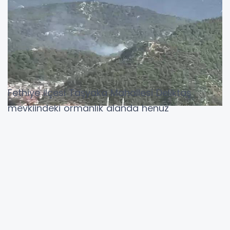
Fethiye ilçesi Taşyaka Mahallesi Deliktaş
mevkiindeki ormanlık alanda henüz
belirlenemeyen bir nedenle yangın çıktı.
Haber verilmesi üzerine bölgeye Muğla Orman
Bölge Müdürlüğüne bağlı 1 helikopter, 3
arazöz, orman yangını söndürme ekipleri ve
Muğla Büyükşehir Belediyesi itfaiye ekipleri
sevk edildi.
Ekiplerin, alevleri kontrol altına alma çalışması