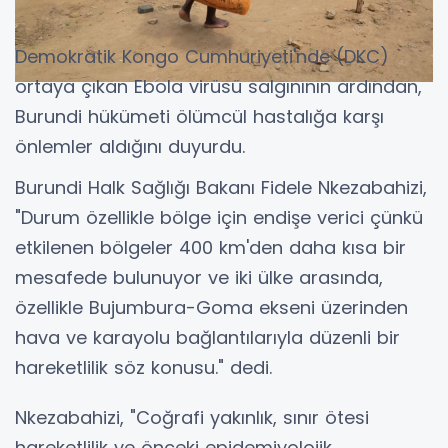
Demokratik Kongo Cumhuriyeti'nde (DKC)
ortaya çıkan Ebola virüsü salgınının ardından,
Burundi hükümeti ölümcül hastalığa karşı
önlemler aldığını duyurdu.
Burundi Halk Sağlığı Bakanı Fidele Nkezabahizi,
"Durum özellikle bölge için endişe verici çünkü
etkilenen bölgeler 400 km'den daha kısa bir
mesafede bulunuyor ve iki ülke arasında,
özellikle Bujumbura-Goma ekseni üzerinden
hava ve karayolu bağlantılarıyla düzenli bir
hareketlilik söz konusu." dedi.
Nkezabahizi, "Coğrafi yakınlık, sınır ötesi
hareketlilik ve önceki epidemiyolojik