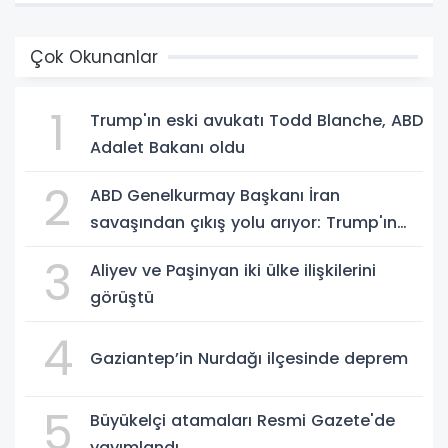
Çok Okunanlar
1
Trump'ın eski avukatı Todd Blanche, ABD
Adalet Bakanı oldu
2
ABD Genelkurmay Başkanı İran
savaşından çıkış yolu arıyor: Trump'ın
hedeflerine ulaşılması zor
3
Aliyev ve Paşinyan iki ülke ilişkilerini
görüştü
4
Gaziantep’in Nurdağı ilçesinde deprem
5
Büyükelçi atamaları Resmi Gazete'de
yayımlandı