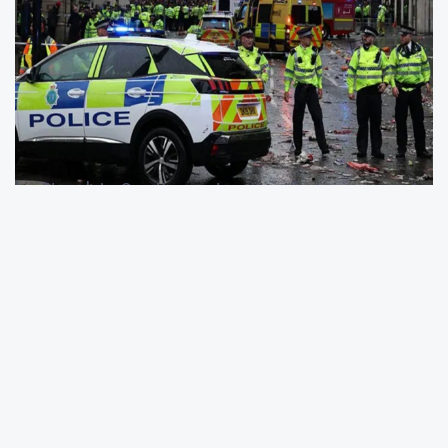
İngiltere'nin Southampton Kenti'nde geçen yıl
uğradığı saldırı sonrası ağır yaralı haldeyken
polis tarafından kelepçelenen Henry Nowak’ın
hayatını kaybetmesine yönelik öfke dinmiyor.
Dün akşam adalet talebiyle bir araya gelen
kalabalık, emniyet güçlerinin sert
müdahalesiyle karşılaştı. Çatışmaların
büyümesi üzerine çok sayıda gösterici
gözaltına alınırken, 11 polis ile bir polis köpeği