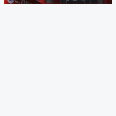
Tarım ve Orman Bakanı İbrahim Yumaklı,
vatandaşların bayramını kutlayarak bayramın
sağlıklı, huzurlu ve sorunsuz geçmesi
temennisinde bulundu.
Bakanlık ekiplerinin kurban satış ve kesim
noktalarındaki denetimlerinin aralıksız
sürdüğünü belirten Yumaklı, üreticiler
tarafından kurban pazarlarına getirilen ancak
satılamayan hayvanların, önceki yıllarda
olduğu gibi bu yıl da ESK tarafından satın
alınacağını bildirdi.
Yumaklı, söz konusu kurbanlık hayvanların 1-7