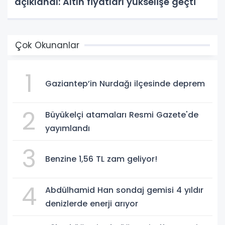
açıklandı: Altın fiyatları yükselişe geçti
Çok Okunanlar
1
Gaziantep’in Nurdağı ilçesinde deprem
2
Büyükelçi atamaları Resmi Gazete'de
yayımlandı
3
Benzine 1,56 TL zam geliyor!
4
Abdülhamid Han sondaj gemisi 4 yıldır
denizlerde enerji arıyor