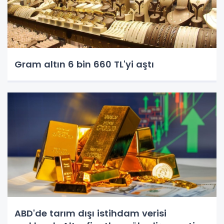
Gram altın 6 bin 660 TL'yi aştı
ABD'de tarım dışı istihdam verisi