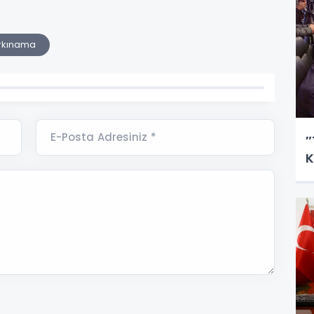
kınama
E-Posta Adresiniz *
″
K