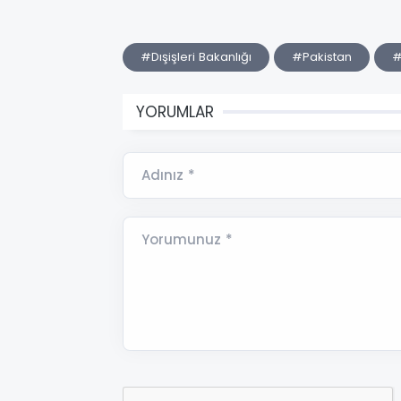
#Dışişleri Bakanlığı
#Pakistan
#
YORUMLAR
Adınız *
Yorumunuz *