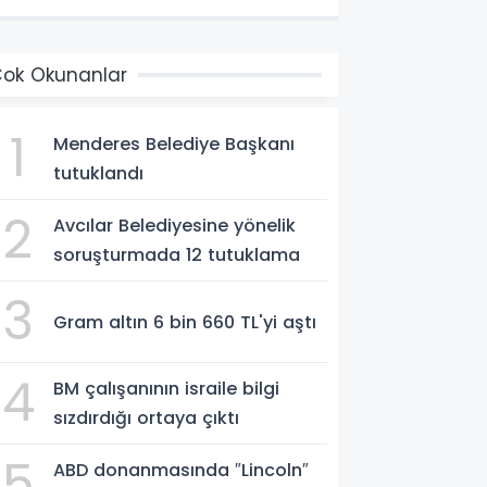
ok Okunanlar
1
Menderes Belediye Başkanı
tutuklandı
2
Avcılar Belediyesine yönelik
soruşturmada 12 tutuklama
3
Gram altın 6 bin 660 TL'yi aştı
4
BM çalışanının israile bilgi
sızdırdığı ortaya çıktı
5
ABD donanmasında ″Lincoln″