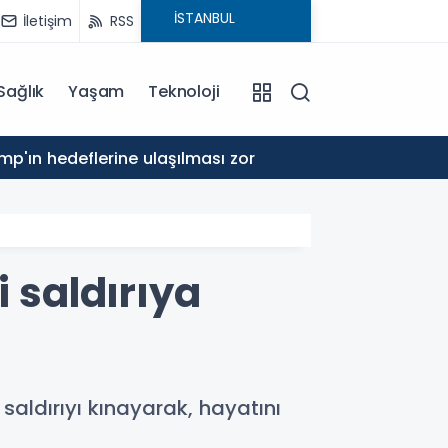
İletişim
RSS
Sağlık
Yaşam
Teknoloji
16:29
p'ın hedeflerine ulaşılması zor
Aliyev 
i saldırıya
 saldırıyı kınayarak, hayatını