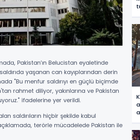
t
mada, Pakistan’ın Belucistan eyaletinde
 saldırıda yaşanan can kayıplarından derin
amada "Bu menfur saldırıyı en güçlü biçimde
h'tan rahmet diliyor, yakınlarına ve Pakistan
K
yoruz." ifadelerine yer verildi.
a
a
lan saldırıların hiçbir şekilde kabul
çıklamada, terörle mücadelede Pakistan ile