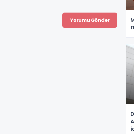
M
t
D
A
i