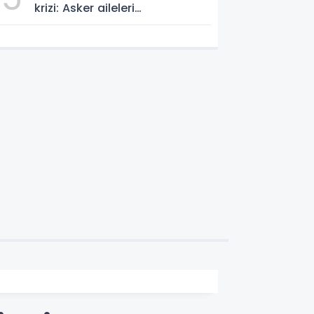
krizi: Asker aileleri
Pentagon'dan hesap soruyor