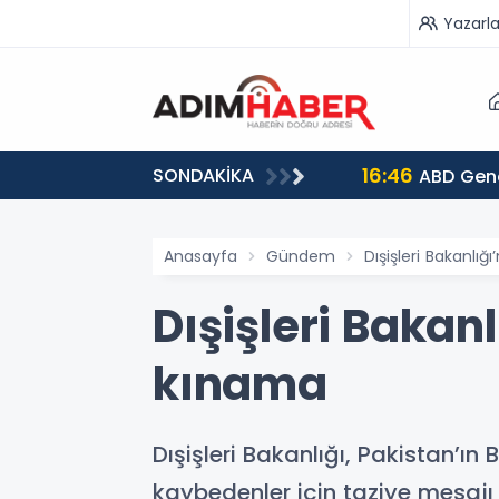
Yazarla
16:46
SONDAKİKA
ABD Gene
Anasayfa
Gündem
Dışişleri Bakanlığ
Dışişleri Bakan
kınama
Dışişleri Bakanlığı, Pakistan’ın
kaybedenler için taziye mesajı