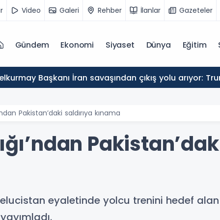
r
Video
Galeri
Rehber
İlanlar
Gazeteler
Gündem
Ekonomi
Siyaset
Dünya
Eğitim
lkurmay Başkanı İran savaşından çıkış yolu arıyor: Trum
ı’ndan Pakistan’daki saldırıya kınama
lığı’ndan Pakistan’dak
 Belucistan eyaletinde yolcu trenini hedef alan
 yayımladı.