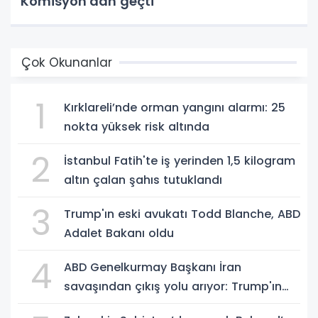
Komisyon'dan geçti
Çok Okunanlar
1
Kırklareli’nde orman yangını alarmı: 25
nokta yüksek risk altında
2
İstanbul Fatih'te iş yerinden 1,5 kilogram
altın çalan şahıs tutuklandı
3
Trump'ın eski avukatı Todd Blanche, ABD
Adalet Bakanı oldu
4
ABD Genelkurmay Başkanı İran
savaşından çıkış yolu arıyor: Trump'ın
hedeflerine ulaşılması zor