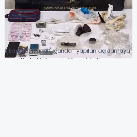
İl Emniyet Müdürlüğünden yapılan açıklamaya
göre, Narkotik Suçlarla Mücadele Şubesi
görevlileri, 25 Nisan-8 Mayıs'ta yaptıkları
çalışmalarda, 430 gram afyon sakızı, 304
gram esrar, 27 gram sentetik uyuşturucu, 10,5
gram sentetik kannabinoid, 4,56 gram eroin
ve 35 sentetik ecza hap ele geçirdi.
Olayla ilgili 63 şüpheli gözaltına alındı.