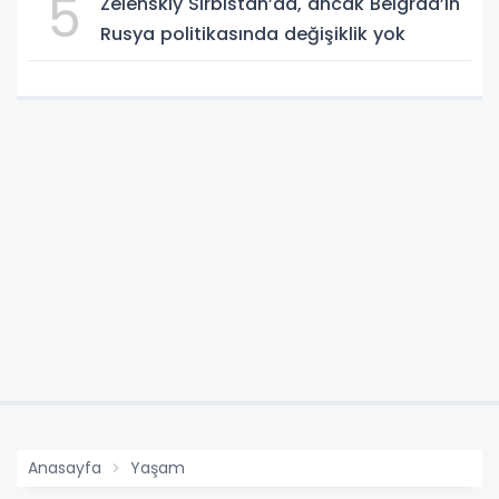
5
Zelenskiy Sırbistan’da, ancak Belgrad’ın
Rusya politikasında değişiklik yok
Anasayfa
Yaşam