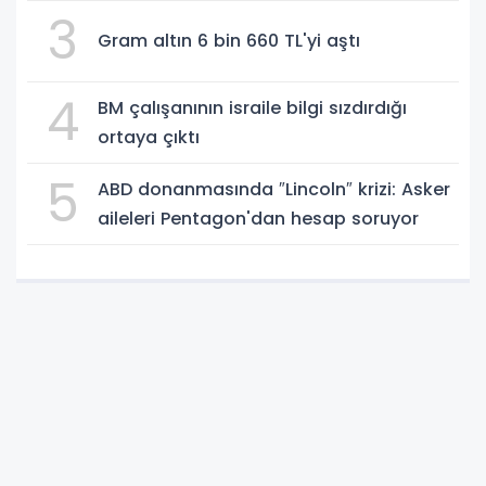
3
Gram altın 6 bin 660 TL'yi aştı
4
BM çalışanının israile bilgi sızdırdığı
ortaya çıktı
5
ABD donanmasında ″Lincoln″ krizi: Asker
aileleri Pentagon'dan hesap soruyor