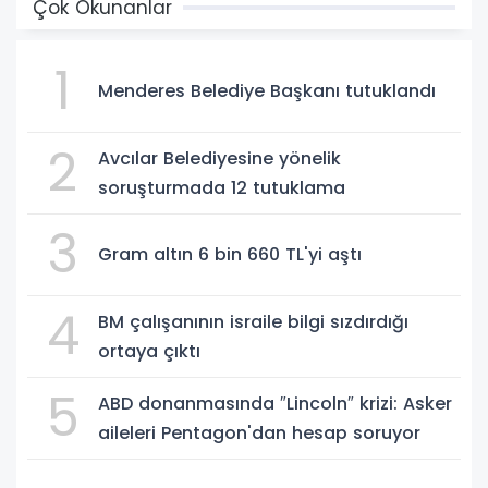
Çok Okunanlar
1
Menderes Belediye Başkanı tutuklandı
2
Avcılar Belediyesine yönelik
soruşturmada 12 tutuklama
3
Gram altın 6 bin 660 TL'yi aştı
4
BM çalışanının israile bilgi sızdırdığı
ortaya çıktı
5
ABD donanmasında ″Lincoln″ krizi: Asker
aileleri Pentagon'dan hesap soruyor