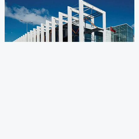
ASELSAN tarafından Kamuyu Aydınlatma
Platformu’na (KAP) yapılan açıklamada, söz
konusu anlaşmaların kamu güvenliği
haberleşme altyapıları ile uydu ve uzay
teknolojilerine yönelik olduğu belirtildi.
Açıklamada, "ASELSAN ile SSB arasında kamu
güvenliği haberleşme ile uydu ve uzay
sistemlerinin tedarikine yönelik toplam tutarı
845 milyon dolar olan sözleşmeler