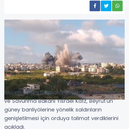
Siyonist rejim Başbakanı Binyamin Netanyahu
ve Savunma Bakanı Yisrael Katz, Beyrut'un
güney banliyölerine yönelik saldırıların
genişletilmesi için orduya talimat verdiklerini
açıkladı.