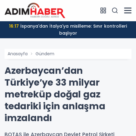
16:17
İspanya'dan İtalya'ya misilleme: Sınır kontrolleri
başlıyor
Anasayfa
Gündem
Azerbaycan’dan
Türkiye’ye 33 milyar
metreküp doğal gaz
tedariki için anlaşma
imzalandı
BOTAŞ ile Azerbaycan Devlet Petrol Şirketi