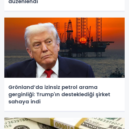
düzenlendi
Grönland’da izinsiz petrol arama
gerginliği: Trump'ın desteklediği şirket
sahaya indi